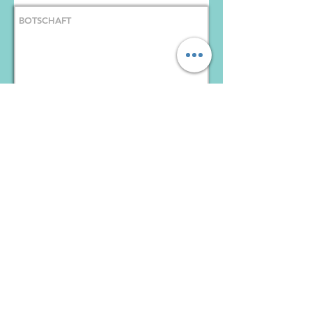
E-Mail senden
TERMIN
HIER ---> KONTAKTIEREN SIE
UNS!
00351 963501488
/
00351 926700471
BÜRO
Agentur LAZERMAR, Viagens e Turismo,
Lda
Rua João Gonçalves Zarco, nº 66
Vila Baleira Stadt
Porto Santo/Madeira
Portugal